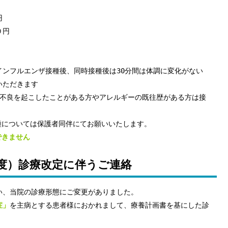
円
円
インフルエンザ接種後、同時接種後は30分間は体調に変化がない
いただきます
不良を起こしたことがある方やアレルギーの既往歴がある方は接
種については保護者同伴にてお願いいたします。
できません
度）診療改定に伴うご連絡
い、当院の診療形態にご変更がありました。
症」
を主病とする患者様におかれまして、療養計画書を基にした診