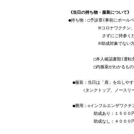
《当日の持ち物・服装について》
●持ち物：□予診票(事前にボール
※コロナワクチン、インフ
さずにご持参くだ
※助成対象でない方は、当
□本人確認書類(運転免許
□内服薬がわかるもの(お
●服装：当日は「肩」を出しやす
（タンクトップ、ノースリー
●費用：◇インフルエンザワクチ
助成あり：１５００
助成なし：４０００