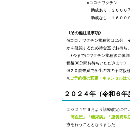
◇コロナワクチン
助成あり：３０００
助成なし：１６０００
《その他注意事項》
※コロナワクチン接種後は15分、
かを確認するため待合室でお待ち
(今までにワクチン接種後に体調
種後30分間お待ちいただきます)
※２０歳未満で学生の方の予防接
※
ご予約後の変更・キャンセルは
２０２４年（令和６年
２０２４年６月より診療改定に伴
「高血圧」「糖尿病」「脂質異常
療を行うこととなりました。