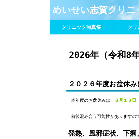
めいせい志賀クリニ
クリニック写真集
クリ
2026年（令和
２０２６年度お盆休み
本年度のお盆休みは、
８月１３日
前後混み合う可能性がありますの
発熱、風邪症状、下痢