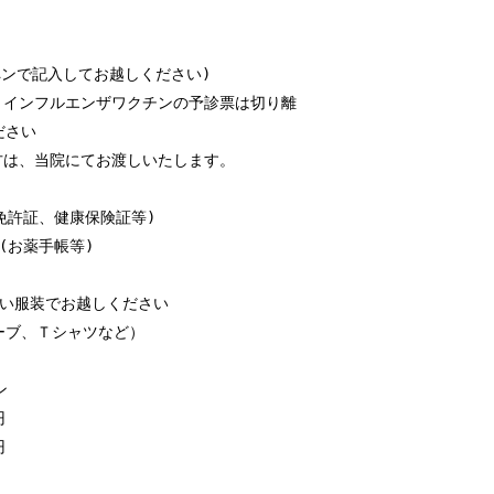
ペンで記入してお越しください)
ルエンザワクチンの予診票は切り離
さい
院にてお渡しいたします。
証、健康保険証等)
薬手帳等)
い服装でお越しください
ブ、Ｔシャツなど）
ン
円
円