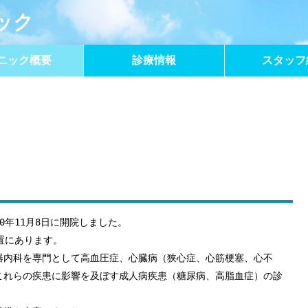
ック
ニック概要
診療情報
スタッフ
0年11月8日に開院しました。
置にあります。
器内科を専門として高血圧症、心臓病（狭心症、心筋梗塞、心不
これらの疾患に影響を及ぼす成人病疾患（糖尿病、高脂血症）の診