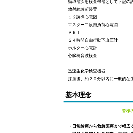
循環器疾患検査機器として下記の
放射線診断装置
１２誘導心電図
マスター二段階負荷心電図
ＡＢＩ
２４時間自由行動下血圧計
ホルター心電計
心臓橈音波検査
迅速生化学検査機器
採血後、約２０分以内に一般的な
基本理念
皆様
・日常診療から救急医療まで幅広